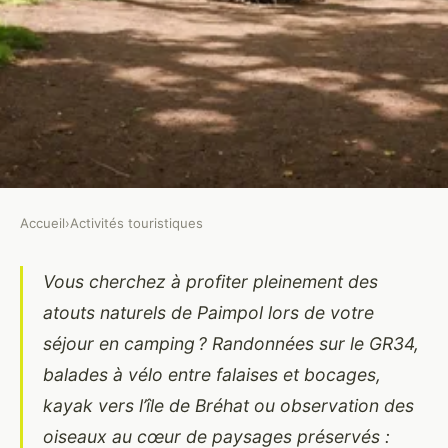
Accueil
›
Activités touristiques
ACTIVITÉS TOURISTIQUES
Top des activites nature autour
Vous cherchez à profiter pleinement des
atouts naturels de Paimpol lors de votre
des campings a paimpol
séjour en camping ? Randonnées sur le GR34,
Caroline
•
12 juillet 2025
•
6 min de lecture
balades à vélo entre falaises et bocages,
kayak vers l’île de Bréhat ou observation des
oiseaux au cœur de paysages préservés :